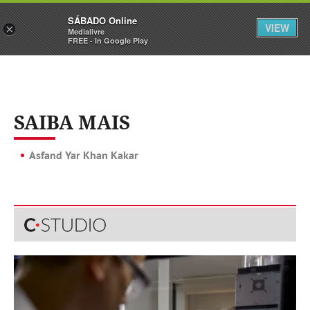
Sábado
SÁBADO Online
Assine
Iniciar Sessão
VIEW
×
Medialivre
FREE - In Google Play
SAIBA MAIS
Asfand Yar Khan Kakar