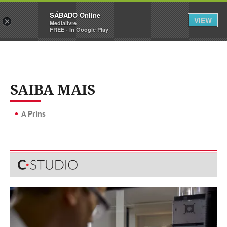
Sábado
SÁBADO Online
Assine
Iniciar Sessão
VIEW
×
Medialivre
FREE - In Google Play
SAIBA MAIS
A Prins