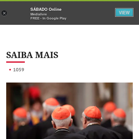
Sábado
SÁBADO Online
Assine
Iniciar Sessão
VIEW
×
Medialivre
FREE - In Google Play
SAIBA MAIS
1059