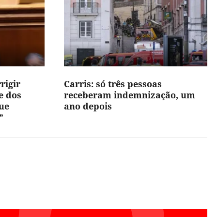
rigir
Carris: só três pessoas
e dos
receberam indemnização, um
ue
ano depois
”