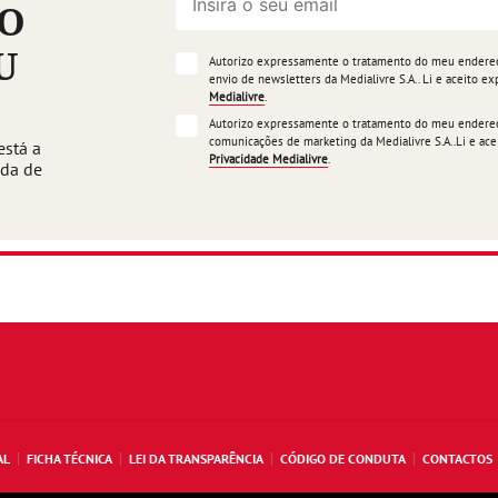
ÃO
U
Autorizo expressamente o tratamento do meu endereço
envio de newsletters da Medialivre S.A.. Li e aceito 
Medialivre
.
Autorizo expressamente o tratamento do meu endereço
comunicações de marketing da Medialivre S.A..Li e a
está a
Privacidade Medialivre
.
ada de
AL
FICHA TÉCNICA
LEI DA TRANSPARÊNCIA
CÓDIGO DE CONDUTA
CONTACTOS