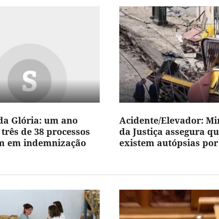
da Glória: um ano
Acidente/Elevador: Mi
 três de 38 processos
da Justiça assegura q
am em indemnização
existem autópsias por