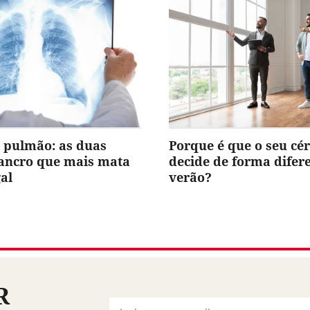
 pulmão: as duas
Porque é que o seu cé
cancro que mais mata
decide de forma difer
al
verão?
R