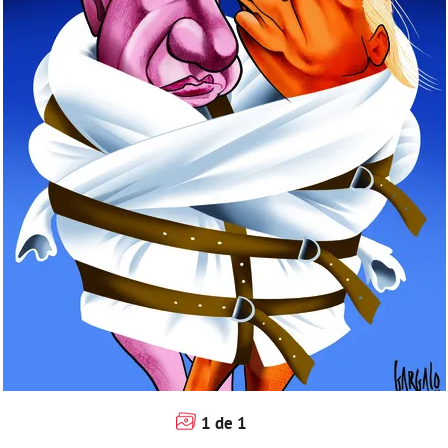
1
de
1