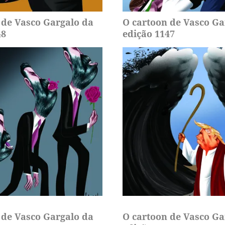
 de Vasco Gargalo da
O cartoon de Vasco Ga
48
edição 1147
 de Vasco Gargalo da
O cartoon de Vasco Ga