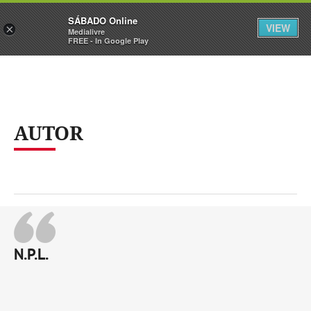
Sábado
SÁBADO Online
Assine
Iniciar Sessão
VIEW
×
Medialivre
FREE - In Google Play
AUTOR
N.P.L.