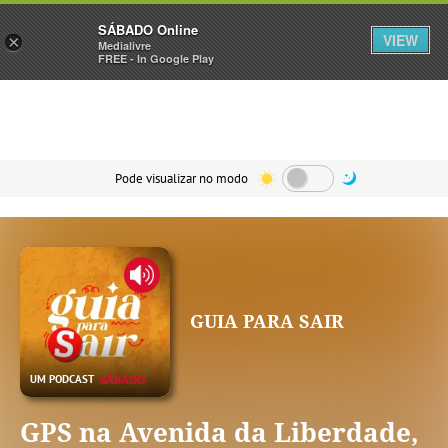
Sábado
SÁBADO Online
Assine
Iniciar Sessão
VIEW
×
Medialivre
FREE - In Google Play
Pode visualizar no modo
GUIA PARA SAIR
GPS na Avenida da Liberdade,