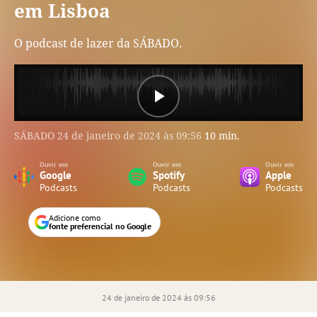
em Lisboa
O podcast de lazer da SÁBADO.
Play
SÁBADO
24 de janeiro de 2024 às 09:56
10 min.
Video
Ouvir em
Ouvir em
Ouvir em
Google
Spotify
Apple
Podcasts
Podcasts
Podcasts
Adicione como
fonte preferencial no Google
24 de janeiro de 2024 às 09:56