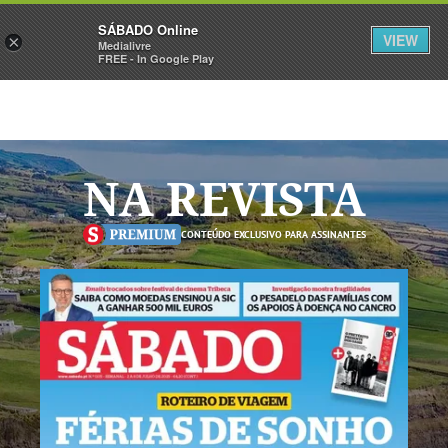
Sábado
SÁBADO Online
Assine
Iniciar Sessão
VIEW
×
Medialivre
FREE - In Google Play
NA REVISTA
CONTEÚDO EXCLUSIVO PARA ASSINANTES