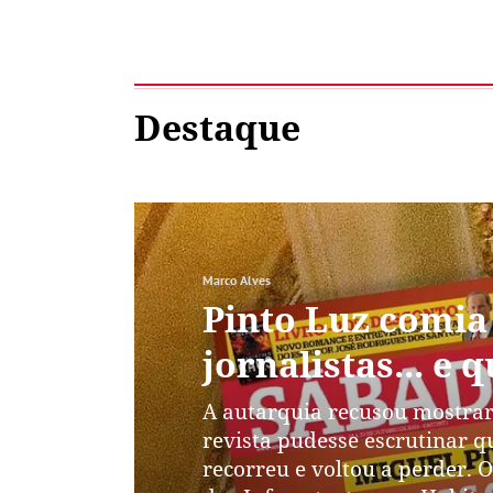
Destaque
Marco Alves
Pinto Luz comia
jornalistas... e
A autarquia recusou mostrar
revista pudesse escrutinar q
recorreu e voltou a perder.