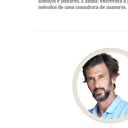
almoços e jantares. E ainda: entrevista a
métodos de uma consultora de namoros.