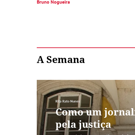
Bruno Nogueira
A Semana
Rita Rato Nunes
Como um jornali
pela justiça