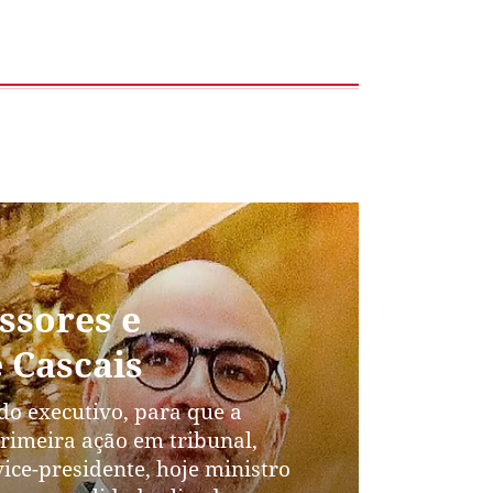
ssores e
e Cascais
o executivo, para que a
primeira ação em tribunal,
ce-presidente, hoje ministro