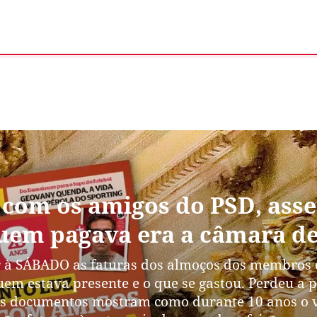
 com os amigos do PSD, asse
 quem pagava era a câmara d
 à SÁBADO as faturas dos almoços dos membros d
uem estava presente e o que se gastou. Perdeu a 
 Os documentos mostram como durante 10 anos o vi