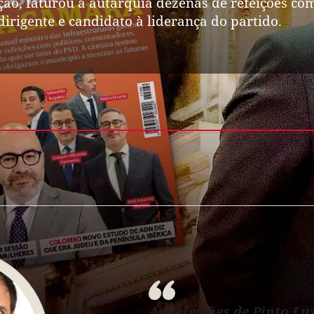
ção, faturou à autarquia dezenas de refeições co
irigente e candidato à liderança do partido.
As refeições de Pinto Lu