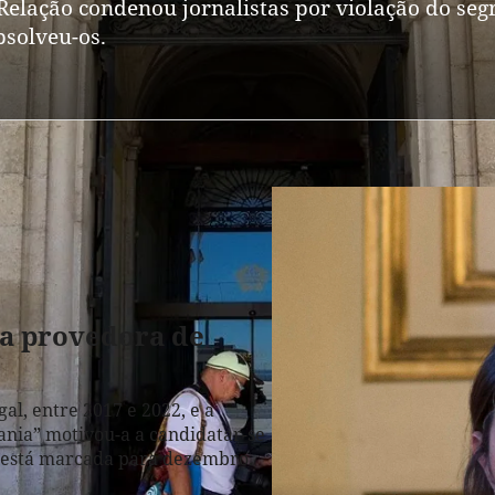
Relação condenou jornalistas por violação do segr
bsolveu-os.
 a provedora de
al, entre 2017 e 2022, e a
ania” motivou-a a candidatar-se
o está marcada para dezembro.