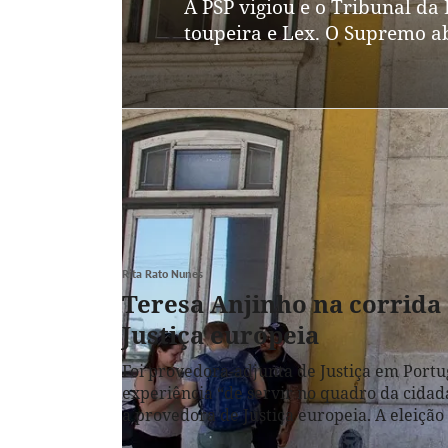
A PSP vigiou e o Tribunal da 
toupeira e Lex. O Supremo a
Rita Rato Nunes
Teresa Anjinho na corrida
Justiça europeia
Foi provedora-adjunta de Justiça em Portug
experiência “de servir no quadro da cidad
a provedora de Justiça europeia. A eleiçã