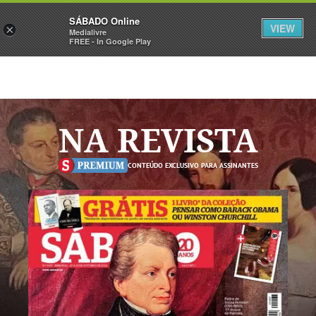
Sábado
SÁBADO Online
Assine
Iniciar Sessão
VIEW
×
Medialivre
FREE - In Google Play
NA REVISTA
CONTEÚDO EXCLUSIVO PARA ASSINANTES