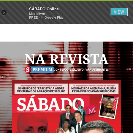
Sábado
SÁBADO Online
Assine
Iniciar Sessão
VIEW
×
Medialivre
FREE - In Google Play
NA REVISTA
CONTEÚDO EXCLUSIVO PARA ASSINANTES