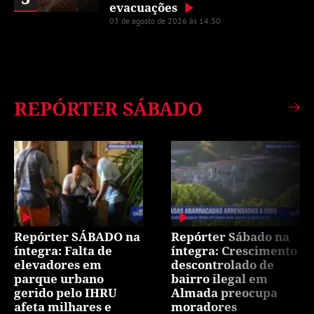
evacuações
03 de agosto de 2026 às 14:30
REPÓRTER SÁBADO
Repórter SÁBADO na
Repórter Sábado na
íntegra: Falta de
íntegra: Crescimento
elevadores em
descontrolado de
parque urbano
bairro ilegal em
gerido pelo IHRU
Almada preocupa
afeta milhares e
moradores