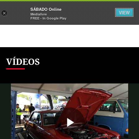
Sábado
SÁBADO Online
Assine
Iniciar Sessão
VIEW
×
Medialivre
FREE - In Google Play
VÍDEOS
Reproduzi