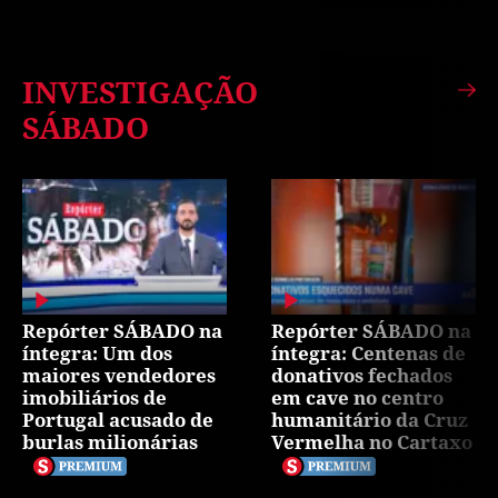
INVESTIGAÇÃO
SÁBADO
Repórter SÁBADO na
Repórter SÁBADO na
íntegra: Um dos
íntegra: Centenas de
maiores vendedores
donativos fechados
imobiliários de
em cave no centro
Portugal acusado de
humanitário da Cruz
burlas milionárias
Vermelha no Cartaxo