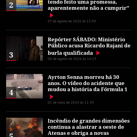
tendo feito uma promessa,
2
aparentemente não a cumprir"
07 de agosto de 2026 às 15:09
Repórter SÁBADO: Ministério
Público acusa Ricardo Rajani de
burla qualificada
3
08 de agosto de 2026 às 14:23
Ayrton Senna morreu há 30
anos. O vídeo do acidente que
mudou a história da Fórmula 1
4
01 de maio de 2024 às 11:39
Incêndio de grandes dimensões
continua a alastrar a oeste de
Atenas e obriga a novas
5