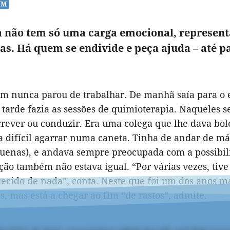
 não tem só uma carga emocional, represen
ias. Há quem se endivide e peça ajuda – até p
ém nunca parou de trabalhar. De manhã saía para o
à tarde fazia as sessões de quimioterapia. Naqueles
rever ou conduzir. Era uma colega que lhe dava bole
a difícil agarrar numa caneta. Tinha de andar de má
uenas), e andava sempre preocupada com a possibil
ão também não estava igual. “Por várias vezes, tive 
uecido de nada”, conta. Neste que foi um dos anos m
s, mas está a chegar ao fim “de rastos”, admite.