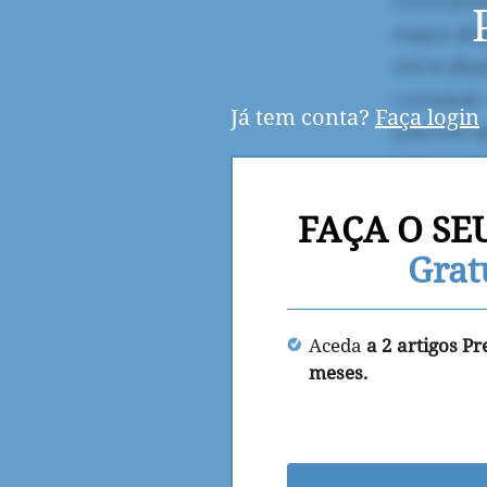
Já tem conta?
Faça login
FAÇA O SE
Grat
Aceda
a 2 artigos P
meses.