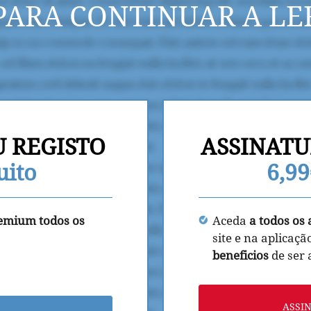
PARA CONTINUAR A LE
U REGISTO
ASSINATU
uito
6,9
remium todos os
Aceda
a todos os 
site e na aplicaçã
beneficios
de ser
ASSI