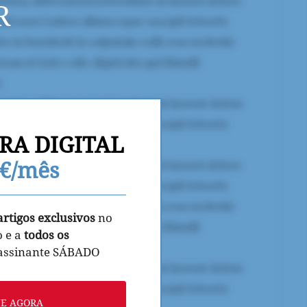
R
RA DIGITAL
9€/mês
artigos exclusivos
no
o e a
todos os
 assinante SÁBADO
NE AGORA