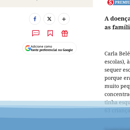
+
A doença
as famíl
Adicione como
fonte preferencial no Google
Carla Bel
escolas), 
sequer esc
porque er
muito peq
concentraç
tinha esq
63 criança