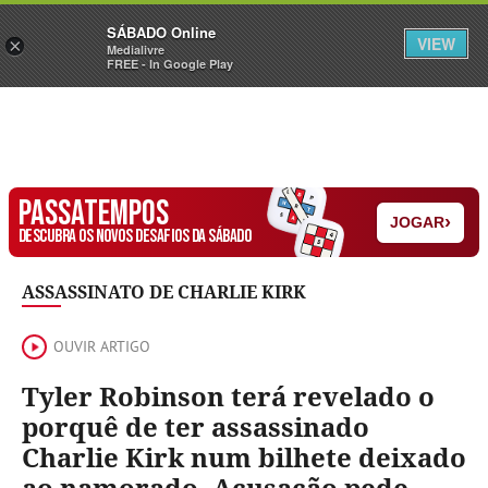
Sábado
SÁBADO Online
Assine
Iniciar Sessão
VIEW
×
Medialivre
FREE - In Google Play
PASSATEMPOS
›
JOGAR
DESCUBRA OS NOVOS DESAFIOS DA SÁBADO
ASSASSINATO DE CHARLIE KIRK
OUVIR ARTIGO
Tyler Robinson terá revelado o
porquê de ter assassinado
Charlie Kirk num bilhete deixado
ao namorado. Acusação pede