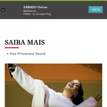
Sábado
SÁBADO Online
Assine
Iniciar Sessão
VIEW
×
Medialivre
FREE - In Google Play
SAIBA MAIS
Nos Primavera Sound