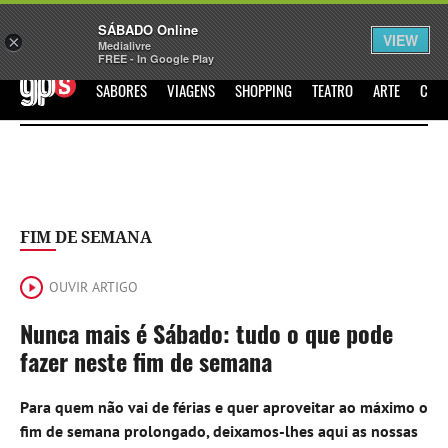
Sábado
SÁBADO Online
Assine
Iniciar Sessão
VIEW
×
Medialivre
FREE - In Google Play
GPS
SABORES
VIAGENS
SHOPPING
TEATRO
ARTE
CIN
FIM DE SEMANA
OUVIR ARTIGO
Nunca mais é Sábado: tudo o que pode
fazer neste fim de semana
Para quem não vai de férias e quer aproveitar ao máximo o
fim de semana prolongado, deixamos-lhes aqui as nossas