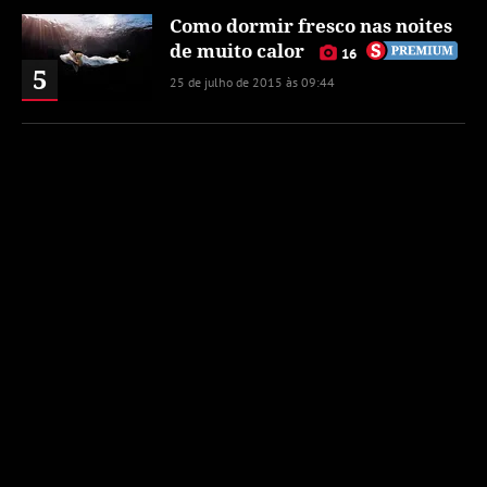
Como dormir fresco nas noites
de muito calor
16
5
25 de julho de 2015 às 09:44