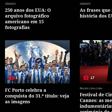
SÁBADO
SÁBADO
250 anos dos EUA: O
As frases qu
arquivo fotográfico
história dos 
americano em 15
fotografias
5
17
Renata Lima Lobo
FC Porto celebra a
Festival de C
conquista do 31.º título: veja
Cannes: as me
as imagens
indumentária
cerimónia de 