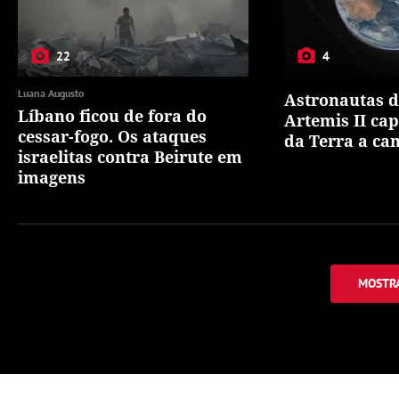
22
4
Luana Augusto
Astronautas 
Líbano ficou de fora do
Artemis II ca
cessar-fogo. Os ataques
da Terra a ca
israelitas contra Beirute em
imagens
MOSTRA