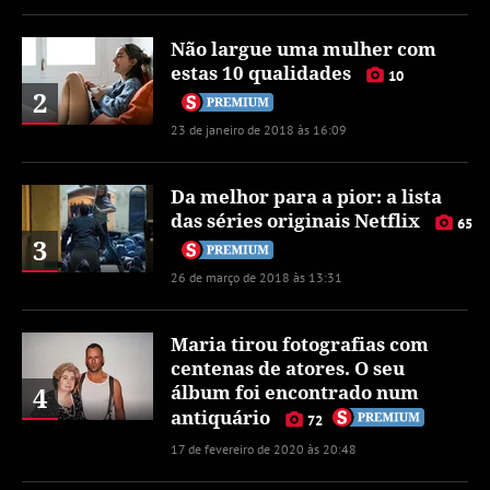
Não largue uma mulher com
estas 10 qualidades
10
2
23 de janeiro de 2018 às 16:09
Da melhor para a pior: a lista
das séries originais Netflix
65
3
26 de março de 2018 às 13:31
Maria tirou fotografias com
centenas de atores. O seu
4
álbum foi encontrado num
antiquário
72
17 de fevereiro de 2020 às 20:48