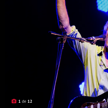
1
de
12