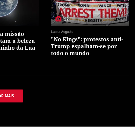
12
Luana Augusto
da missão
"No Kings": protestos anti-
ptam a beleza
Trump espalham-se por
minho da Lua
todo o mundo
R MAIS