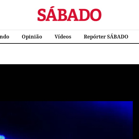
Sábado
ndo
Opinião
Vídeos
Repórter SÁBADO