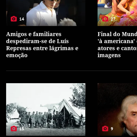
14
27
Amigos e familiares
Final do Mundi
despediram-se de Luís
'à americana' 
Represas entre lágrimas e
atores e canto
emoção
imagens
15
9