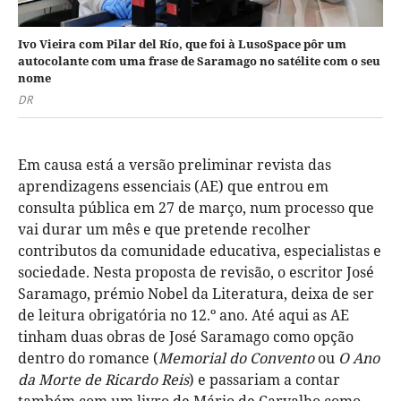
Ivo Vieira com Pilar del Río, que foi à LusoSpace pôr um
autocolante com uma frase de Saramago no satélite com o seu
nome
DR
Em causa está a versão preliminar revista das
aprendizagens essenciais (AE) que entrou em
consulta pública em 27 de março, num processo que
vai durar um mês e que pretende recolher
contributos da comunidade educativa, especialistas e
sociedade. Nesta proposta de revisão, o escritor José
Saramago, prémio Nobel da Literatura, deixa de ser
de leitura obrigatória no 12.º ano. Até aqui as AE
tinham duas obras de José Saramago como opção
dentro do romance (
Memorial do Convento
ou
O Ano
da Morte de Ricardo Reis
) e passariam a contar
também com um livro de Mário de Carvalho como