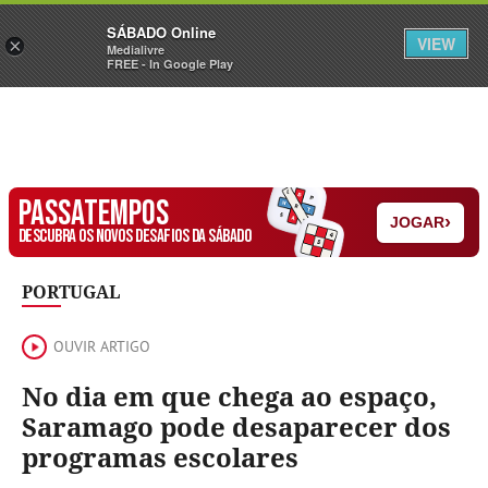
Sábado
SÁBADO Online
Assine
Iniciar Sessão
VIEW
×
Medialivre
FREE - In Google Play
PASSATEMPOS
›
JOGAR
DESCUBRA OS NOVOS DESAFIOS DA SÁBADO
PORTUGAL
OUVIR ARTIGO
No dia em que chega ao espaço,
Saramago pode desaparecer dos
programas escolares