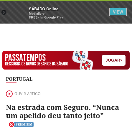
Sábado
SÁBADO Online
Assine
Iniciar Sessão
VIEW
×
Medialivre
FREE - In Google Play
PASSATEMPOS
›
JOGAR
DESCUBRA OS NOVOS DESAFIOS DA SÁBADO
PORTUGAL
OUVIR ARTIGO
Na estrada com Seguro. “Nunca
um apelido deu tanto jeito”