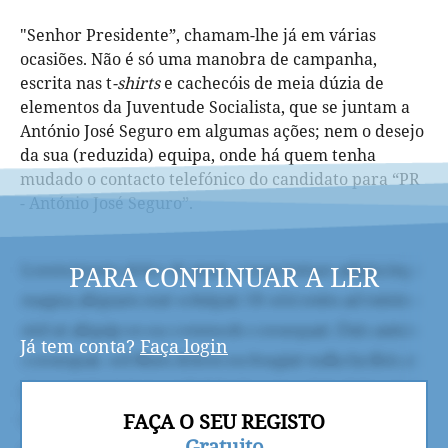
"Senhor Presidente”, chamam-lhe já em várias
ocasiões. Não é só uma manobra de campanha,
escrita nas t
-shirts
e cachecóis de meia dúzia de
elementos da Juventude Socialista, que se juntam a
António José Seguro em algumas ações; nem o desejo
da sua (reduzida) equipa, onde há quem tenha
mudado o contacto telefónico do candidato para “PR
- António José Seguro”.
PARA CONTINUAR A LER
Já tem conta?
Faça login
FAÇA O SEU REGISTO
Gratuito