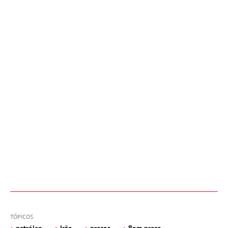
TÓPICOS
petróleo
Irão
preços
Bom preço