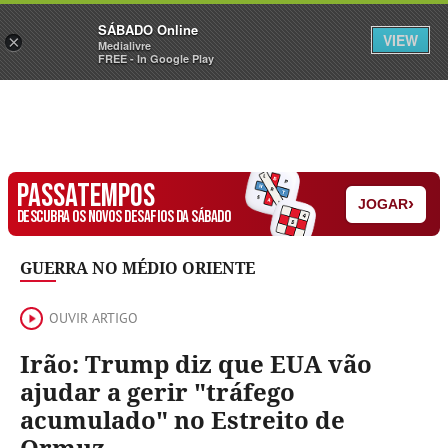
Sábado
SÁBADO Online
Assine
Iniciar Sessão
VIEW
×
Medialivre
FREE - In Google Play
PASSATEMPOS
›
JOGAR
DESCUBRA OS NOVOS DESAFIOS DA SÁBADO
GUERRA NO MÉDIO ORIENTE
OUVIR ARTIGO
Irão: Trump diz que EUA vão
ajudar a gerir "tráfego
acumulado" no Estreito de
Ormuz