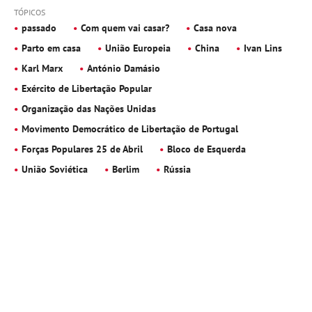
TÓPICOS
passado
Com quem vai casar?
Casa nova
Parto em casa
União Europeia
China
Ivan Lins
Karl Marx
António Damásio
Exército de Libertação Popular
Organização das Nações Unidas
Movimento Democrático de Libertação de Portugal
Forças Populares 25 de Abril
Bloco de Esquerda
União Soviética
Berlim
Rússia