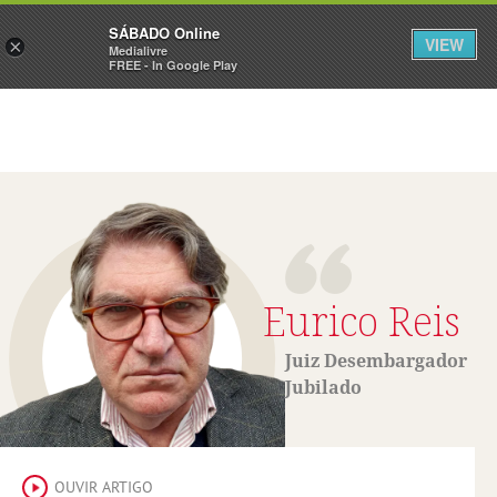
Sábado
SÁBADO Online
Assine
Iniciar Sessão
VIEW
×
Medialivre
FREE - In Google Play
Eurico Reis
Juiz Desembargador
Jubilado
OUVIR ARTIGO