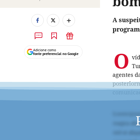
bom
+
A suspei
programa
O
Adicione como
fonte preferencial no Google
ví
Tu
agentes da
posteriorm
comunicaçã