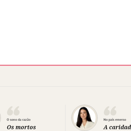
O sono da razão
No país emerso
Os mortos
A caridad