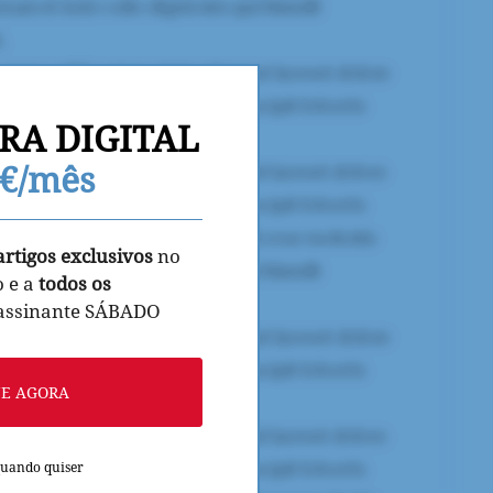
RA DIGITAL
9€/mês
artigos exclusivos
no
o e a
todos os
 assinante SÁBADO
NE AGORA
quando quiser