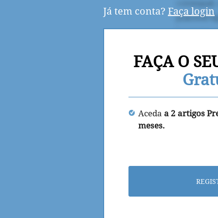
Já tem conta?
Faça login
FAÇA O SE
Grat
Aceda
a 2 artigos P
meses.
REGIS