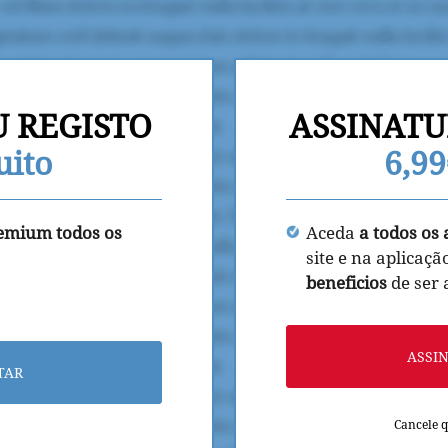
U REGISTO
ASSINATU
uito
6,9
remium todos os
Aceda
a todos os 
site e na aplicaçã
beneficios
de ser
ASSI
TAR
Cancele 