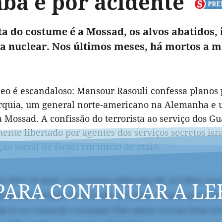
ba e por acidente
ta do costume é a Mossad, os alvos abatidos,
 nuclear. Nos últimos meses, há mortos a mai
deo é escandaloso: Mansour Rasouli confessa planos 
rquia, um general norte-americano na Alemanha e um
 Mossad. A confissão do terrorista ao serviço dos G
ente libertado por agentes dos serviços secretos isra
o social de Israel em início de maio.
PARA CONTINUAR A LE