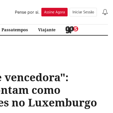
Pense por si.
Assine
Agora
Iniciar Sessão
Passatempos
Viajante
e vencedora":
contam como
es no Luxemburgo