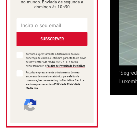
no mundo. Enviada de segunda a
domingo às 10h30
SUBSCREVER
Autorizo expressamente o tratamento do meu
endereço de correio eletrónico para efeito de envio
de newsletters da Medialivre S.A.. Li e aceito
expressamente a
Política de Privacidade Medialivre
.
'Segre
Autorizo expressamente o tratamento do meu
endereço de correio eletrónico para efeito de
Luxem
comunicações de marketing da Medialivre S.A..Li e
aceito expressamente a
Política de Privacidade
Medialivre
.