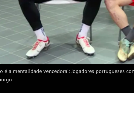
Re
Ví
do é a mentalidade vencedora': Jogadores portugueses 
burgo