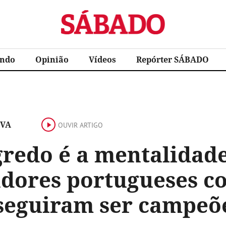
Sábado
ndo
Opinião
Vídeos
Repórter SÁBADO
IVA
OUVIR ARTIGO
gredo é a mentalidad
adores portugueses 
seguiram ser campeõ