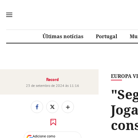
Últimas notícias
Portugal
Mu
EUROPA V
Record
23 de setembro de 2024 às 11:16
"Se
Jog
+
con
Adicione como