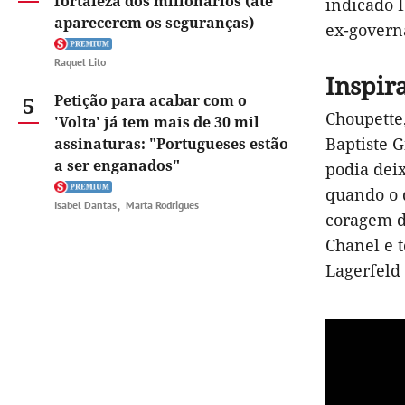
fortaleza dos milionários (até
indicado F
aparecerem os seguranças)
ex-governa
Raquel Lito
Inspir
5
Petição para acabar com o
Choupette,
'Volta' já tem mais de 30 mil
Baptiste G
assinaturas: "Portugueses estão
a ser enganados"
podia deix
quando o 
Isabel Dantas
Marta Rodrigues
coragem d
Chanel e t
Lagerfeld 