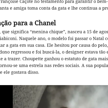
rançoise Caçote no testamento para garantir o bem-e
nta e amiga toma conta da gata e lhe continua a pro
ação para a Chanel
 que significa “menina chique”, nasceu a 15 de ago
iabiconi. Naquele ano, o modelo foi passar o Natal 
ar a gata em sua casa. Ele hesitou por causa do pel
dono regressou e foi buscá-la, o designer estava tã
e a trazer. Choupette ganhou o estatuto de gata mai
ornou-se uma estrela nas redes sociais. A sua popul
e ele gostava disso.