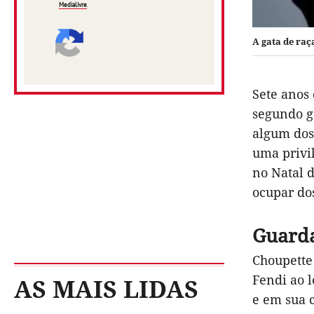
Medialivre
.
A gata de raç
Sete anos 
segundo ga
algum dos 
uma privi
no Natal 
ocupar do
Guarda
Choupette 
Fendi ao l
AS MAIS LIDAS
e em sua c