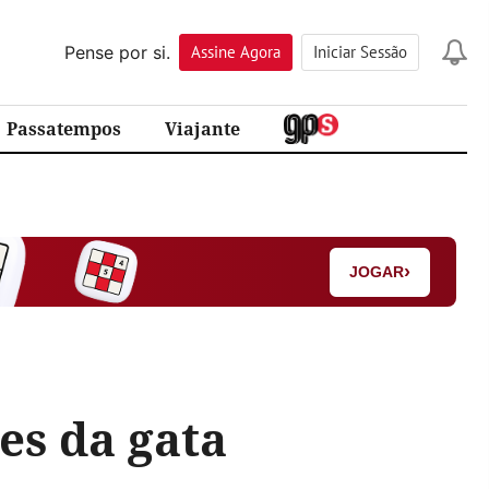
Pense por si.
Assine
Agora
Iniciar Sessão
Passatempos
Viajante
›
JOGAR
es da gata