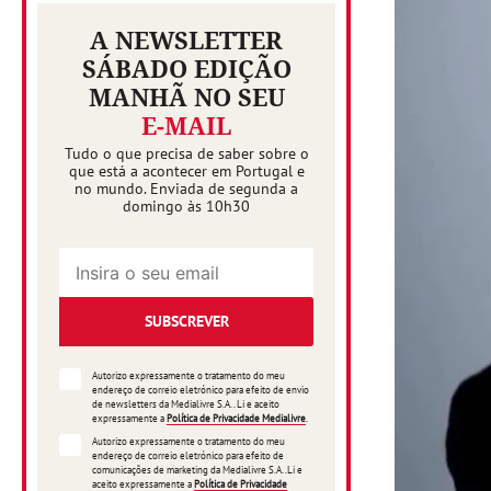
A NEWSLETTER
SÁBADO EDIÇÃO
MANHÃ NO SEU
E-MAIL
Tudo o que precisa de saber sobre o
que está a acontecer em Portugal e
no mundo. Enviada de segunda a
domingo às 10h30
SUBSCREVER
Autorizo expressamente o tratamento do meu
endereço de correio eletrónico para efeito de envio
de newsletters da Medialivre S.A.. Li e aceito
expressamente a
Política de Privacidade Medialivre
.
Autorizo expressamente o tratamento do meu
endereço de correio eletrónico para efeito de
comunicações de marketing da Medialivre S.A..Li e
aceito expressamente a
Política de Privacidade