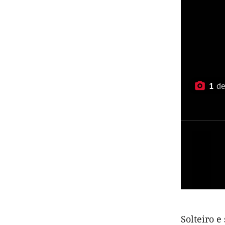
1
d
Solteiro e