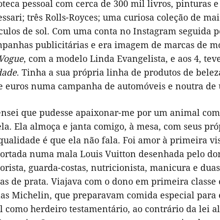
teca pessoal com cerca de 300 mil livros, pinturas 
ssari; três Rolls-Royces; uma curiosa coleção de mai
culos de sol. Com uma conta no Instagram seguida por
mpanhas publicitárias e era imagem de marcas de mod
Vogue
, com a modelo Linda Evangelista, e aos 4, tev
dade
. Tinha a sua própria linha de produtos de bele
e euros numa campanha de automóveis e noutra de 
nsei que pudesse apaixonar-me por um animal como
ela. Ela almoça e janta comigo, à mesa, com seus pró
qualidade é que ela não fala. Foi amor à primeira vis
portada numa mala Louis Vuitton desenhada pelo don
rista, guarda-costas, nutricionista, manicura e duas
s de prata. Viajava com o dono em primeira classe 
las Michelin, que preparavam comida especial para e
como herdeiro testamentário, ao contrário da lei al