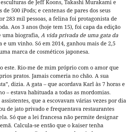
e esculturas de Jeff Koons, Takashi Murakami e
s de 500 iPods; e centenas de pares dos seus
 283 mil pessoas, a felina foi protagonista de
a. Aos 3 anos (hoje tem 15), foi capa da edição
e uma biografia,
A vida privada de uma gata da
za e um vinho. Só em 2014, ganhou mais de 2,5
uma marca de cosméticos japonesa.
 este. Rio-me de mim próprio com o amor que
prios pratos. Jamais comeria no chão. A sua
ta”, dizia. A gata – que acordava Karl às 7 horas e
o – estava habituada a todas as mordomias.
 assistentes, que a escovavam várias vezes por dia
ou de jato privado e frequentava restaurantes
la. Só que a lei francesa não permite designar
emã. Calcula-se então que o kaiser tenha