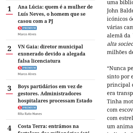
uma biblio
1
Ana Lúcia: quem é a mulher de
John Balde
Luís Neves, o homem que se
icónicos ó
casou com a PJ
várias ca
Marco Alves
alemã da
alta socie
2
VN Gaia: diretor municipal
milhões d
exonerado devido a alegada
falsa licenciatura
“Nunca pe
Marco Alves
sinto por 
principal 
3
Boys partidários em vez de
era trans
gestores. Administradores
hospitalares processam Estado
Tinha moto
com escova
Rita Rato Nunes
com estre
um animal 
4
Costa Terra: entrámos na