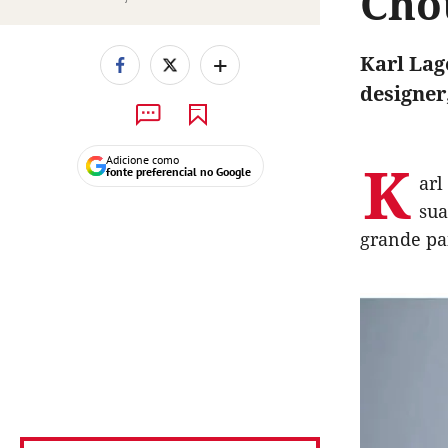
Cho
+
Karl Lag
designer
K
Adicione como
fonte preferencial no Google
arl
sua
grande pa