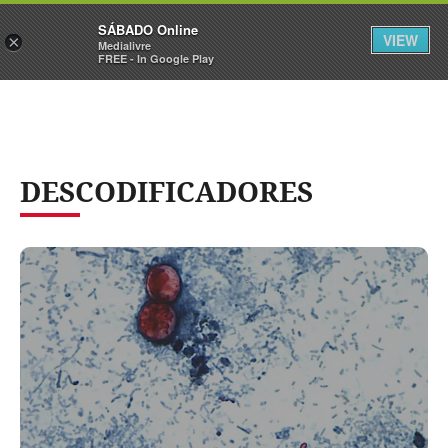
Sábado
SÁBADO Online
Assine
Iniciar Sessão
VIEW
×
Medialivre
FREE - In Google Play
DESCODIFICADORES