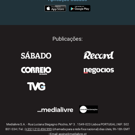
APP STORE
GOOGLE PLAY
Publicações:
Medialivre S.A. - Rua Luciana Stegagno Picchio, Nº 3 . 1549-023 Lisboa PORTUGAL | NIF: 502
801 034 | Tel.:
(+351) 210 494 999
(chamada para a rede fixa nacional) dias úteis, 9h-18h GMT
| Email:
assine@medialivre.pt