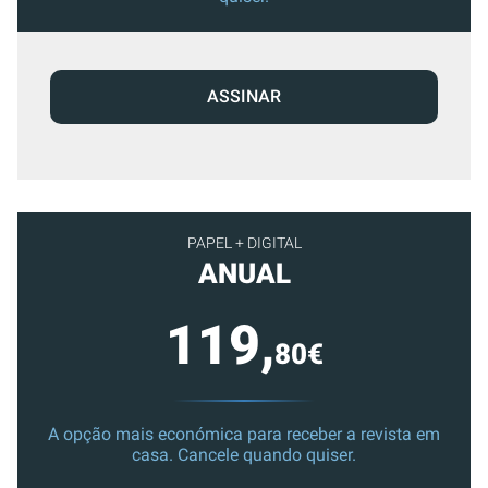
ASSINAR
PAPEL + DIGITAL
ANUAL
119,
80€
A opção mais económica para receber a revista em
casa. Cancele quando quiser.