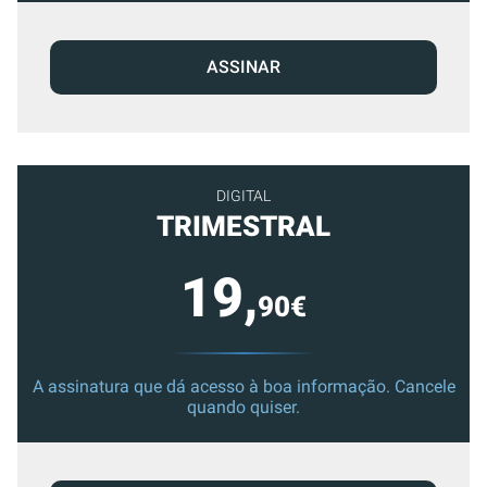
ASSINAR
DIGITAL
TRIMESTRAL
19,
90€
A assinatura que dá acesso à boa informação. Cancele
quando quiser.