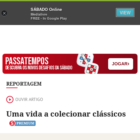
Sábado
SÁBADO Online
Assine
Iniciar Sessão
VIEW
×
Medialivre
FREE - In Google Play
PASSATEMPOS
›
JOGAR
DESCUBRA OS NOVOS DESAFIOS DA SÁBADO
REPORTAGEM
OUVIR ARTIGO
Uma vida a colecionar clássicos