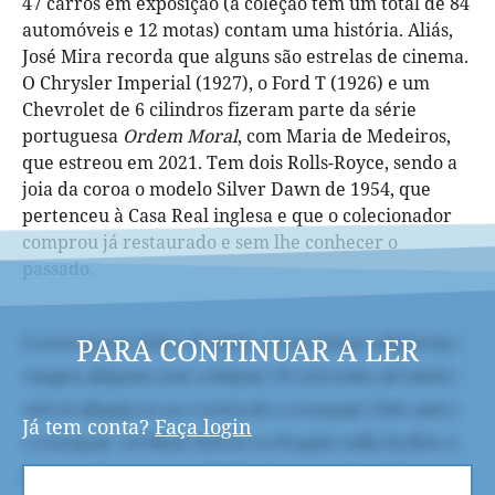
47 carros em exposição (a coleção tem um total de 84
automóveis e 12 motas) contam uma história. Aliás,
José Mira recorda que alguns são estrelas de cinema.
O Chrysler Imperial (1927), o Ford T (1926) e um
Chevrolet de 6 cilindros fizeram parte da série
portuguesa
Ordem Moral
, com Maria de Medeiros,
que estreou em 2021. Tem dois Rolls-Royce, sendo a
joia da coroa o modelo Silver Dawn de 1954, que
pertenceu à Casa Real inglesa e que o colecionador
comprou já restaurado e sem lhe conhecer o
passado.
PARA CONTINUAR A LER
Já tem conta?
Faça login