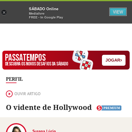
Sábado
SÁBADO Online
Assine
Iniciar Sessão
VIEW
×
Medialivre
FREE - In Google Play
PASSATEMPOS
›
JOGAR
DESCUBRA OS NOVOS DESAFIOS DA SÁBADO
PERFIL
OUVIR ARTIGO
O vidente de Hollywood
Susana Lúcio