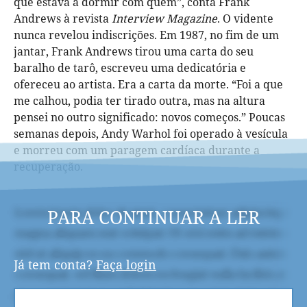
que estava a dormir com quem”, conta Frank
Andrews à revista
Interview Magazine
. O vidente
nunca revelou indiscrições. Em 1987, no fim de um
jantar, Frank Andrews tirou uma carta do seu
baralho de tarô, escreveu uma dedicatória e
ofereceu ao artista. Era a carta da morte. “Foi a que
me calhou, podia ter tirado outra, mas na altura
pensei no outro significado: novos começos.” Poucas
semanas depois, Andy Warhol foi operado à vesícula
e morreu com um paragem cardíaca durante a
recuperação.
PARA CONTINUAR A LER
Já tem conta?
Faça login