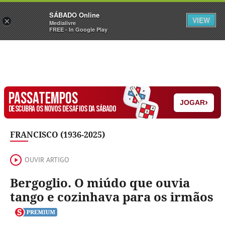
Sábado
SÁBADO Online
Assine
Iniciar Sessão
VIEW
×
Medialivre
FREE - In Google Play
PASSATEMPOS
›
JOGAR
DESCUBRA OS NOVOS DESAFIOS DA SÁBADO
FRANCISCO (1936-2025)
OUVIR ARTIGO
Bergoglio. O miúdo que ouvia
tango e cozinhava para os irmãos