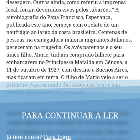
desespero. Outros ainda, como referiu a imprensa
local, foram devorados vivos pelos tubarões.” A
autobiografia do Papa Francisco, Esperança,
publicada este ano, começa com o relato de um
naufrágio ao largo da costa brasileira. Centenas de
pessoas, na esmagadora maioria migrantes italianos,
pereceram na tragédia. Os avós paternos e o seu
único filho, Mario, tinham comprado bilhete para
embarcarem no Principessa Mafalda em Génova, a
11 de outubro de 1927, com destino a Buenos Aires,
mas ficaram em terra. O filho de Mario veio a ser o
primeiro Papa oriundo das Américas, mas a sua
história podia nem ter começado.
PARA CONTINUAR A LER
Já tem conta?
Faça login