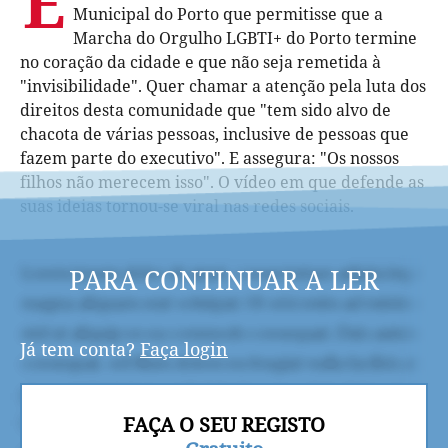
E
Municipal do Porto que permitisse que a
Marcha do Orgulho LGBTI+ do Porto termine
no coração da cidade e que não seja remetida à
"invisibilidade". Quer chamar a atenção pela luta dos
direitos desta comunidade que "tem sido alvo de
chacota de várias pessoas, inclusive de pessoas que
fazem parte do executivo". E assegura: "Os nossos
filhos não merecem isso". O vídeo em que defende as
suas ideias tornou-se viral nas redes sociais.
PARA CONTINUAR A LER
Já tem conta?
Faça login
FAÇA O SEU REGISTO