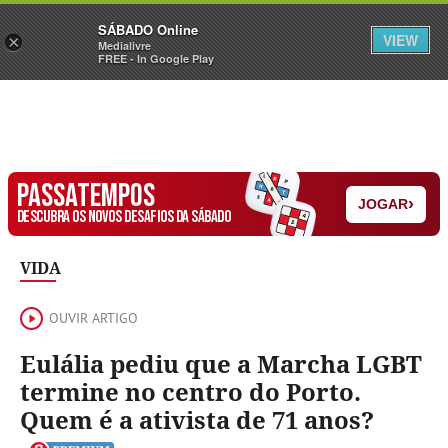
Sábado
SÁBADO Online
Assine
Iniciar Sessão
VIEW
×
Medialivre
FREE - In Google Play
PASSATEMPOS
›
JOGAR
DESCUBRA OS NOVOS DESAFIOS DA SÁBADO
VIDA
OUVIR ARTIGO
Eulália pediu que a Marcha LGBT
termine no centro do Porto.
Quem é a ativista de 71 anos?