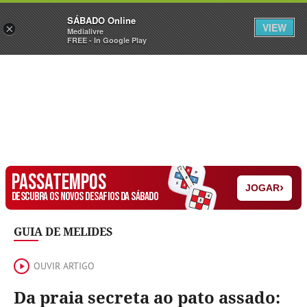
Sábado
SÁBADO Online
Assine
Iniciar Sessão
VIEW
×
Medialivre
FREE - In Google Play
PASSATEMPOS
›
JOGAR
DESCUBRA OS NOVOS DESAFIOS DA SÁBADO
GUIA DE MELIDES
OUVIR ARTIGO
Da praia secreta ao pato assado: