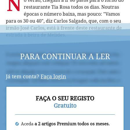
N
o verão, chegam a ir 80 patos para o forno do
restaurante Tia Rosa todos os dias. Noutras
épocas o número baixa, mas pouco: "Vamos
para os 30 ou 40", diz Carlos Salgado, que, com o seu
irmão José Carlos, está à frente deste restaurante de
estrada à beira de Melides.
PARA CONTINUAR A LER
Já tem conta?
Faça login
FAÇA O SEU REGISTO
Gratuito
Aceda
a 2 artigos Premium todos os meses.