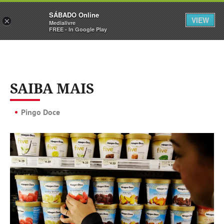
Sábado
SÁBADO Online
Assine
Iniciar Sessão
VIEW
×
Medialivre
FREE - In Google Play
SAIBA MAIS
Pingo Doce