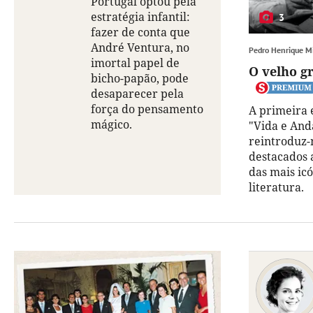
Portugal optou pela
estratégia infantil:
3
fazer de conta que
André Ventura, no
Pedro Henrique M
imortal papel de
O velho gr
bicho-papão, pode
desaparecer pela
força do pensamento
A primeira 
mágico.
"Vida e And
reintroduz-
destacados 
das mais ic
literatura.