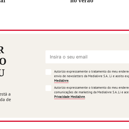
al
no verão
R
ÃO
U
Autorizo expressamente o tratamento do meu endereço
envio de newsletters da Medialivre S.A.. Li e aceito 
Medialivre
.
Autorizo expressamente o tratamento do meu endereço
comunicações de marketing da Medialivre S.A..Li e a
está a
Privacidade Medialivre
.
ada de