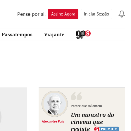
Pense por si.
Assine
Agora
Iniciar Sessão
Passatempos
Viajante
Parece que foi ontem
Um monstro do
cinema que
Alexandre Pais
resiste