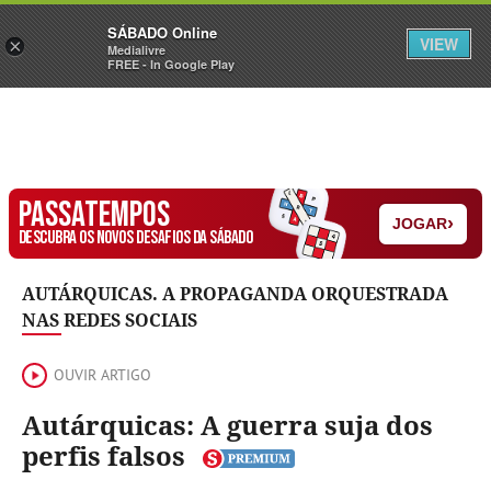
Sábado
SÁBADO Online
Assine
Iniciar Sessão
VIEW
×
Medialivre
FREE - In Google Play
PASSATEMPOS
›
JOGAR
DESCUBRA OS NOVOS DESAFIOS DA SÁBADO
AUTÁRQUICAS. A PROPAGANDA ORQUESTRADA
NAS REDES SOCIAIS
OUVIR ARTIGO
Autárquicas: A guerra suja dos
perfis falsos