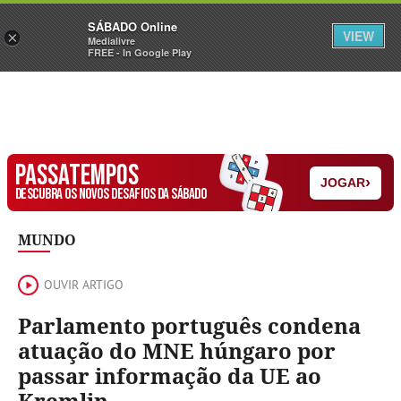
Sábado
SÁBADO Online
Assine
Iniciar Sessão
VIEW
×
Medialivre
FREE - In Google Play
PASSATEMPOS
›
JOGAR
DESCUBRA OS NOVOS DESAFIOS DA SÁBADO
MUNDO
OUVIR ARTIGO
Parlamento português condena
atuação do MNE húngaro por
passar informação da UE ao
Kremlin