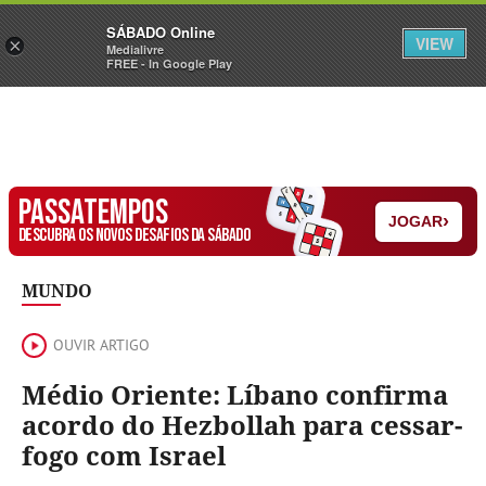
Sábado
SÁBADO Online
Assine
Iniciar Sessão
VIEW
×
Medialivre
FREE - In Google Play
PASSATEMPOS
›
JOGAR
DESCUBRA OS NOVOS DESAFIOS DA SÁBADO
MUNDO
OUVIR ARTIGO
Médio Oriente: Líbano confirma
acordo do Hezbollah para cessar-
fogo com Israel