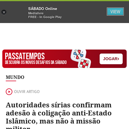
Sábado
SÁBADO Online
Assine
Iniciar Sessão
VIEW
×
Medialivre
FREE - In Google Play
PASSATEMPOS
›
JOGAR
DESCUBRA OS NOVOS DESAFIOS DA SÁBADO
MUNDO
OUVIR ARTIGO
Autoridades sírias confirmam
adesão à coligação anti-Estado
Islâmico, mas não à missão
militar