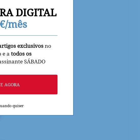
RA DIGITAL
9€/mês
artigos exclusivos
no
o e a
todos os
 assinante SÁBADO
NE AGORA
quando quiser