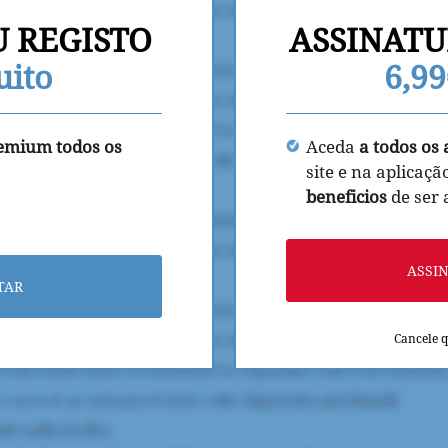
U REGISTO
ASSINATU
uito
6,9
remium todos os
Aceda
a todos os 
site e na aplicaçã
beneficios
de ser
ASSI
TAR
Cancele 