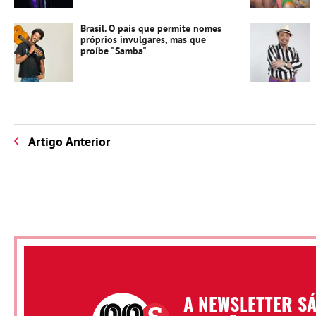
Brasil. O país que permite nomes
próprios invulgares, mas que
proíbe "Samba"
Artigo Anterior
A NEWSLETTER S