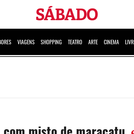
Sábado
BORES
VIAGENS
SHOPPING
TEATRO
ARTE
CINEMA
LIV
a com misto de maracatu