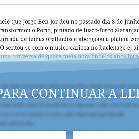
quele que Jorge Ben Jor deu no passado dia 8 de Junh
ansformou o Porto, pintado de lusco-fusco alaranj
enxurrada de temas orelhudos e abençoou a plateia co
DO
sentou-se com o músico carioca no backstage e, a
 uma conversa de quase meia hora onde os anos for
PARA CONTINUAR A LE