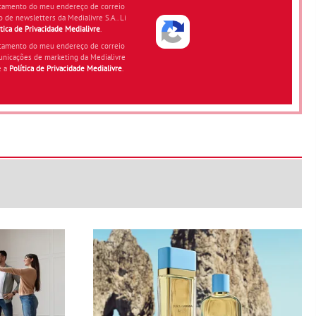
atamento do meu endereço de correio
o de newsletters da Medialivre S.A.. Li
ítica de Privacidade Medialivre
.
atamento do meu endereço de correio
unicações de marketing da Medialivre
e a
Política de Privacidade Medialivre
.