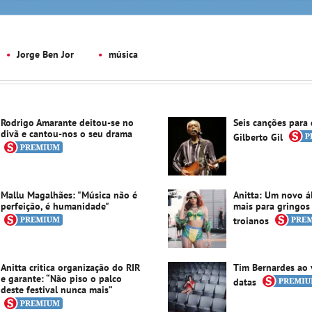
Jorge Ben Jor
música
Rodrigo Amarante deitou-se no
Seis canções para 
divã e cantou-nos o seu drama
Gilberto Gil
Mallu Magalhães: "Música não é
Anitta: Um novo 
perfeição, é humanidade"
mais para gringos
troianos
Anitta critica organização do RIR
Tim Bernardes ao 
e garante: “Não piso o palco
datas
deste festival nunca mais”