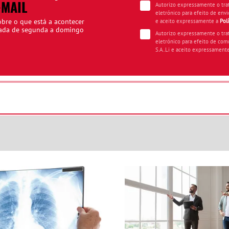
-MAIL
Autorizo expressamente o tr
eletrónico para efeito de envi
obre o que está a acontecer
e aceito expressamente a
Pol
iada de segunda a domingo
Autorizo expressamente o tr
eletrónico para efeito de com
S.A..Li e aceito expressament