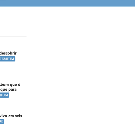
descobrir
álbum que é
 que para
vivo em seis