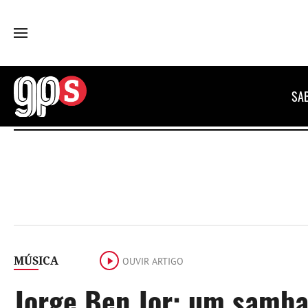
GPS
SA
MÚSICA
OUVIR ARTIGO
Jorge Ben Jor: um samb