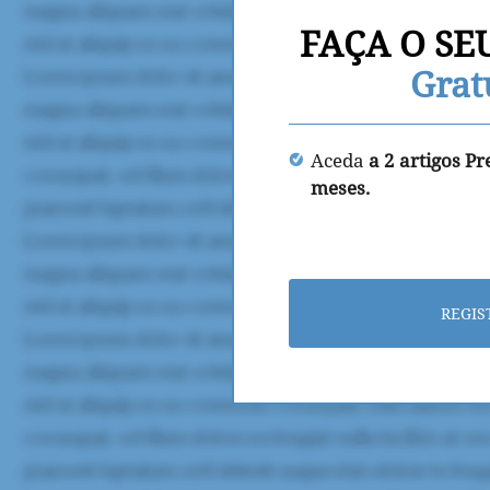
FAÇA O SE
Grat
Aceda
a 2 artigos P
meses.
REGIS