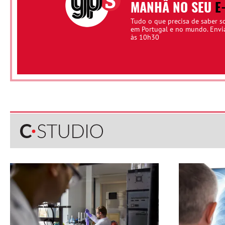
MANHÃ NO SEU
E
Tudo o que precisa de saber s
em Portugal e no mundo. Env
às 10h30