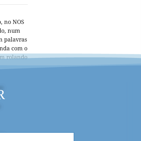
o, no NOS
ado, num
m palavras
inda com o
am rolando
R