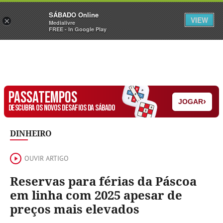
Sábado
SÁBADO Online
Assine
Iniciar Sessão
VIEW
×
Medialivre
FREE - In Google Play
PASSATEMPOS
›
JOGAR
DESCUBRA OS NOVOS DESAFIOS DA SÁBADO
DINHEIRO
OUVIR ARTIGO
Reservas para férias da Páscoa
em linha com 2025 apesar de
preços mais elevados