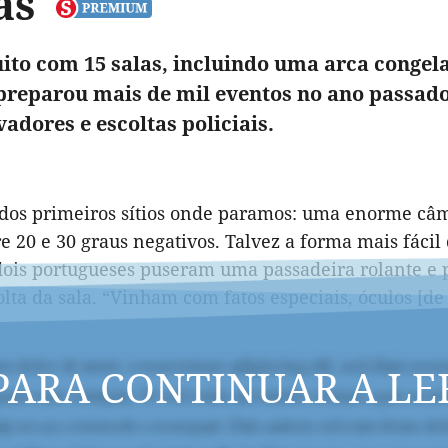
tas
ito com 15 salas, incluindo uma arca congel
 preparou mais de mil eventos no ano passado
adores e escoltas policiais.
dos primeiros sítios onde paramos: uma enorme câm
e 20 e 30 graus negativos. Talvez a forma mais fácil
ois portugueses puseram uma passadeira rolante e pa
olta da sala. “Vinham com fatos especiais, óculos [de 
PARA CONTINUAR A LE