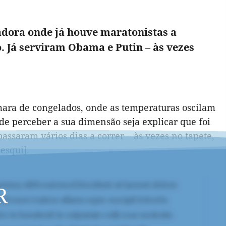
adora onde já houve maratonistas a
. Já serviram Obama e Putin – às vezes
ara de congelados, onde as temperaturas oscilam
 de perceber a sua dimensão seja explicar que foi
ssaram vários dias a correr – às vezes no tapete,
esqui].
R