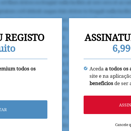
U REGISTO
ASSINATU
uito
6,9
remium todos os
Aceda
a todos os 
site e na aplicaçã
beneficios
de ser
ASSI
TAR
Cancele 