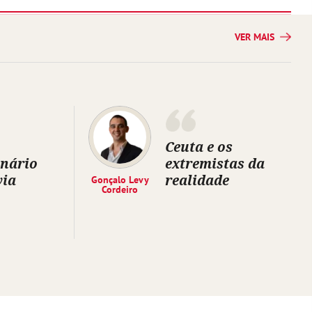
VER MAIS
Ceuta e os
inário
extremistas da
via
realidade
Gonçalo Levy
Cordeiro