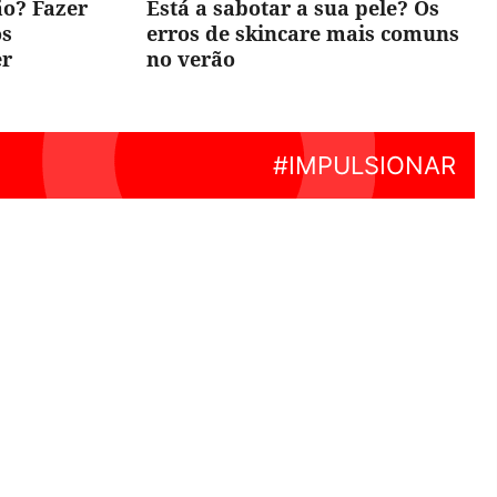
ão? Fazer
Está a sabotar a sua pele? Os
os
erros de skincare mais comuns
er
no verão