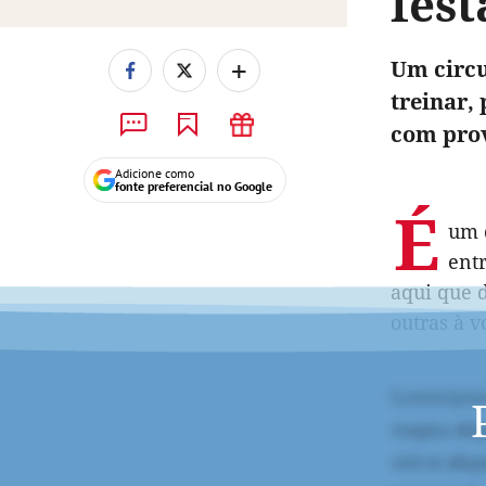
fes
+
Um circu
treinar,
com prov
Adicione como
fonte preferencial no Google
É
um 
entr
aqui que d
outras à v