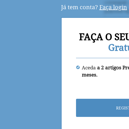
Já tem conta?
Faça login
FAÇA O SE
Grat
Aceda
a 2 artigos P
meses.
REGIS