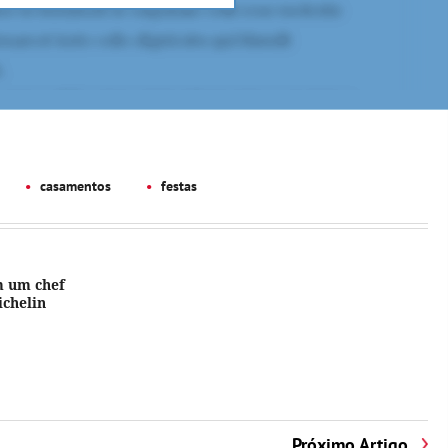
casamentos
festas
m um chef
ichelin
Próximo Artigo