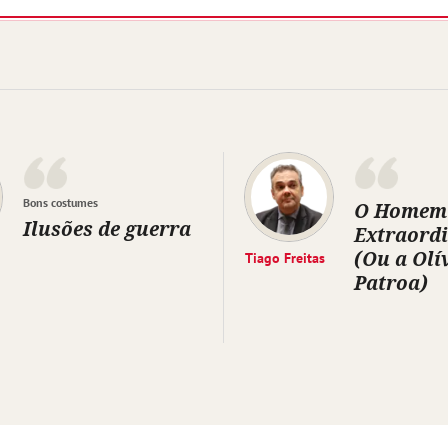
Bons costumes
O Homem
Ilusões de guerra
Extraord
(Ou a Olí
Tiago Freitas
Patroa)