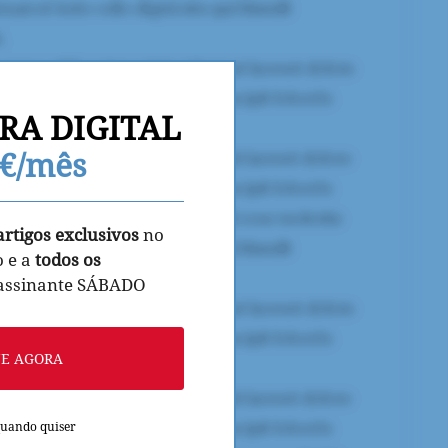
RA DIGITAL
9€/mês
artigos exclusivos
no
o e a
todos os
 assinante SÁBADO
NE AGORA
quando quiser