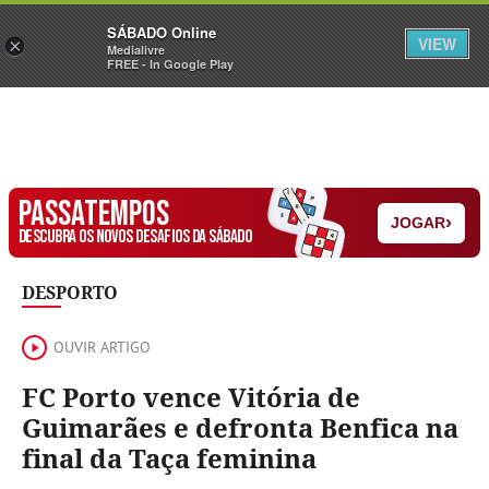
Sábado
SÁBADO Online
Assine
Iniciar Sessão
VIEW
×
Medialivre
FREE - In Google Play
PASSATEMPOS
›
JOGAR
DESCUBRA OS NOVOS DESAFIOS DA SÁBADO
DESPORTO
OUVIR ARTIGO
FC Porto vence Vitória de
Guimarães e defronta Benfica na
final da Taça feminina