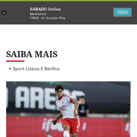
Sábado
SÁBADO Online
Assine
Iniciar Sessão
VIEW
×
Medialivre
FREE - In Google Play
SAIBA MAIS
Sport Lisboa E Benfica