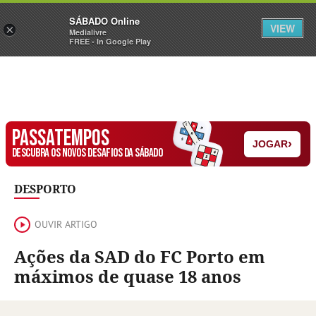
Sábado
SÁBADO Online
Assine
Iniciar Sessão
VIEW
×
Medialivre
FREE - In Google Play
PASSATEMPOS
›
JOGAR
DESCUBRA OS NOVOS DESAFIOS DA SÁBADO
DESPORTO
OUVIR ARTIGO
Ações da SAD do FC Porto em
máximos de quase 18 anos