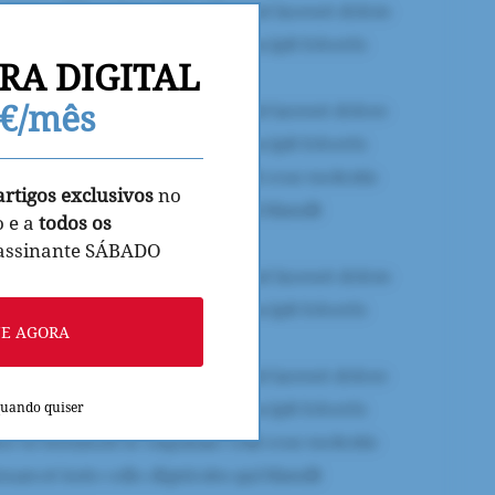
RA DIGITAL
9€/mês
artigos exclusivos
no
o e a
todos os
 assinante SÁBADO
NE AGORA
quando quiser