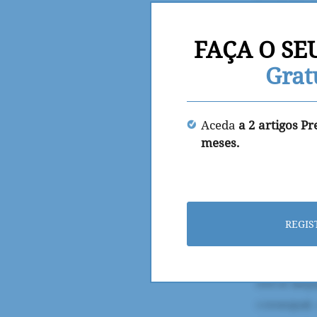
FAÇA O SE
Grat
Aceda
a 2 artigos P
meses.
REGIS