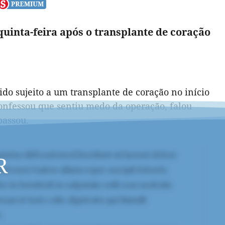
quinta-feira após o transplante de coração
ido sujeito a um transplante de coração no início
onfessou que sentiu medo da operação, falou
passou.
R