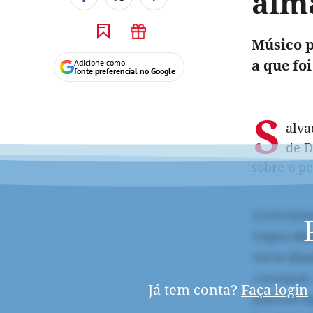
alma
Músico p
a que foi
Adicione como
fonte preferencial no Google
S
alva
de D
sobre o p
Já tem conta?
Faça login