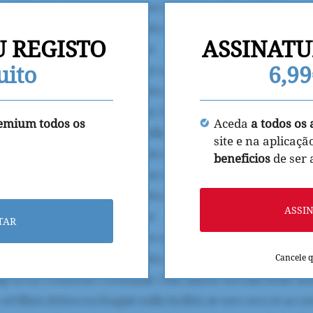
U REGISTO
ASSINATU
uito
6,9
remium todos os
Aceda
a todos os 
site e na aplicaçã
beneficios
de ser
ASSI
TAR
Cancele 