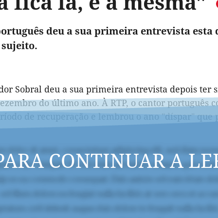
 fica lá, é a mesma"
ortuguês deu a sua primeira entrevista esta 
 sujeito.
dor Sobral deu a sua primeira entrevista depois ter s
ezembro do último ano. À RTP, o cantor português c
eríodo de recuperação e lembrou o ano "díspar" que 
PARA CONTINUAR A LE