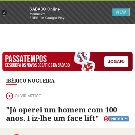
Sábado
SÁBADO Online
Assine
Iniciar Sessão
VIEW
×
Medialivre
FREE - In Google Play
PASSATEMPOS
›
JOGAR
DESCUBRA OS NOVOS DESAFIOS DA SÁBADO
IBÉRICO NOGUEIRA
OUVIR ARTIGO
"Já operei um homem com 100
anos. Fiz-lhe um face lift"