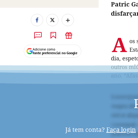
Patric G
disfarça
+
A
os 
Est
Adicione como
fonte preferencial no Google
dia, espet
outros mi
ano. “Afas
Já tem conta?
Faça login