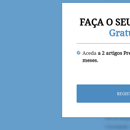
FAÇA O SE
Grat
Aceda
a 2 artigos P
meses.
REGIS