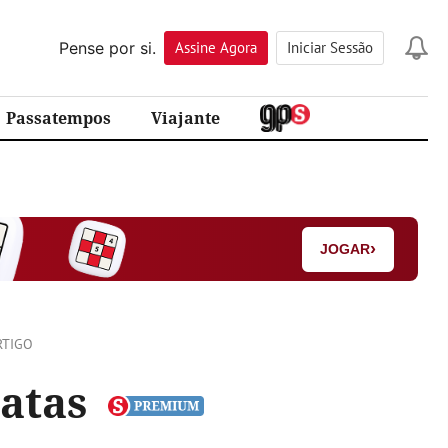
Pense por si.
Assine
Agora
Iniciar Sessão
Passatempos
Viajante
›
JOGAR
RTIGO
patas