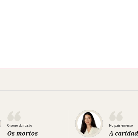
O sono da razão
No país emerso
Os mortos
A caridad