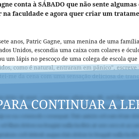
agne conta à SÁBADO que não sente algumas 
r na faculdade e agora quer criar um tratame
sete anos, Patric Gagne, uma menina de uma família 
ados Unidos, escondia uma caixa com colares e ócul
ou um lápis no pescoço de uma colega de escola que a
údos, como é natural, entraram em pânico”, escreve
tei-me da cena com uma sensação deliciosa de tranqu
PARA CONTINUAR A LE