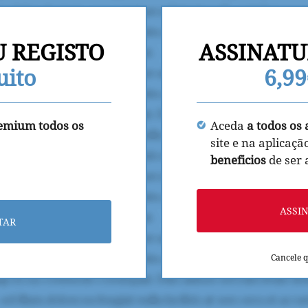
U REGISTO
ASSINATU
uito
6,9
remium todos os
Aceda
a todos os 
site e na aplicaçã
beneficios
de ser
ASSI
TAR
Cancele 