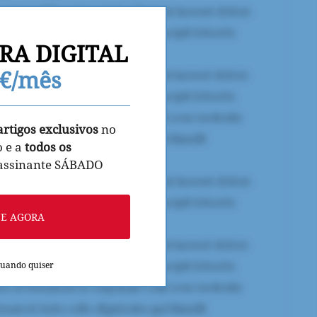
RA DIGITAL
9€/mês
artigos exclusivos
no
o e a
todos os
 assinante SÁBADO
NE AGORA
quando quiser