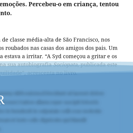
emoções. Percebeu-o em criança, tentou
nto.
de classe média-alta de São Francisco, nos
os roubados nas casas dos amigos dos pais. Um
 estava a irritar. “A Syd começou a gritar e os
 na sua autobiografia
Sociopata
, publicada este
ilidade”, acrescenta no livro.
R