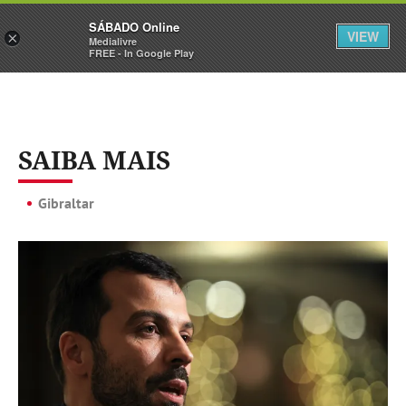
Sábado
SÁBADO Online
Assine
Iniciar Sessão
VIEW
×
Medialivre
FREE - In Google Play
SAIBA MAIS
Gibraltar