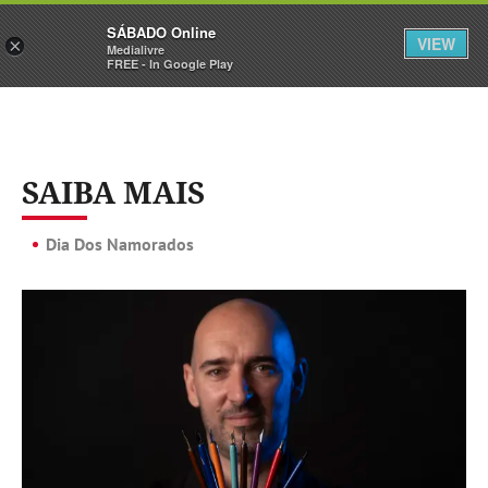
Sábado
SÁBADO Online
Assine
Iniciar Sessão
VIEW
×
Medialivre
FREE - In Google Play
SAIBA MAIS
Dia Dos Namorados