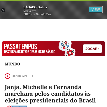
Sábado
SÁBADO Online
Assine
Iniciar Sessão
VIEW
×
Medialivre
FREE - In Google Play
PASSATEMPOS
›
JOGAR
DESCUBRA OS NOVOS DESAFIOS DA SÁBADO
MUNDO
OUVIR ARTIGO
Janja, Michelle e Fernanda
marcham pelos candidatos às
eleições presidenciais do Brasil