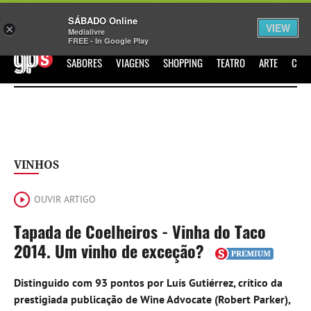
Sábado
SÁBADO Online
Assine
Iniciar Sessão
VIEW
×
Medialivre
FREE - In Google Play
GPS
SABORES
VIAGENS
SHOPPING
TEATRO
ARTE
CIN
VINHOS
OUVIR ARTIGO
Tapada de Coelheiros - Vinha do Taco
2014. Um vinho de exceção?
Distinguido com 93 pontos por Luís Gutiérrez, crítico da
prestigiada publicação de Wine Advocate (Robert Parker),